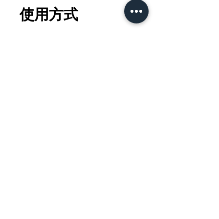
高效擊退黑色素，減淡及預防細紋
色素保護細胞，有效減少色素沉著，防
使用方式
止色斑及雀斑，達到美白效果
早晚使用石斛煥彩溫和潔面乳及石斛保
付款方式
濕爽膚水後，取少量塗抹於面部
網上付款接受信用卡或PayPal支付，亦
運送政策
可在下單時選擇「離線支付」，以使用
銀行轉帳／轉數快／PayMe／支付寶香
港／WeChat Pay HK／八達通app／八
╴可選擇郵寄或自取
達通或現金支付（八達通及現金支付只
╴購物滿$500 或以上，將享有本地免
適用於面交或自取；成功下單後，將會
運費優惠。
有專人於24小時內透過Whatsapp通知
╴收到訂單之後，一般會在7個工作日
S&L HK | SHINE AND LAUD
有關付款方法，確認付款後會盡快安排
內配送商品。
送貨）
聯絡我們
╴請注意，產品配送交由順豐速運完
關於我們
成；配送詳情請參閱順豐速運相關政
策。
會員帳號
登入或註冊
©2025. All Rights Reserved.
Gihon Biotech Limited.