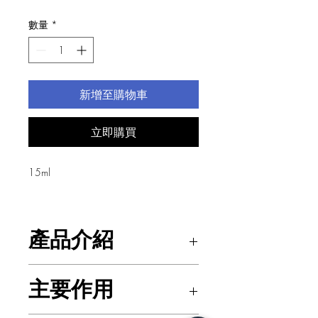
格
數量
*
新增至購物車
立即購買
15ml
產品介紹
石斛精華亮白原液含有高濃度專利抗氧
主要作用
化美白成分，溫和祛斑亮白。原液一抹
即變水，極快滲透肌膚每一寸角落。
專利成分可滲透到深層的皮膚，取代黑